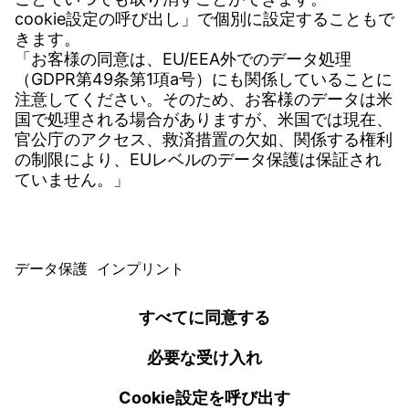
お問い合わせフォーム
ダウンロード
各種資料
ユーザーソフトウェア
見積依頼用データシート
Witzenmann Complaints Office
© WITZENMANN All rights reserved
日本 | JP
登録情報
プライバシー
利用規約
ベネルクス
ブラジル
販売および納入条件 WITZENMANNグループ
nederlands
english
português
english